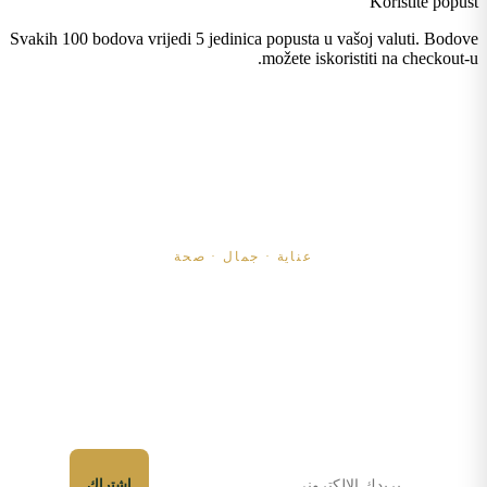
Koristite popust
Svakih 100 bodova vrijedi 5 jedinica popusta u vašoj valuti. Bodove
možete iskoristiti na checkout-u.
مستحضرات تجميل طبيعية
عناية · جمال · صحة
منذ 2013.
اشترك وكن أول من يعرف عن المنتجات والعروض الجديدة.
اشتراك