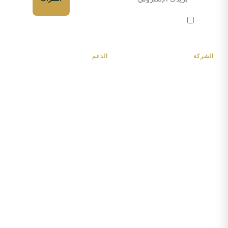
أوافق على تلقي النشرة الإخبارية والعروض المخصصة عبر البريد
الإلكتروني. يمكنك إلغاء الاشتراك في أي وقت.
الشركة
الدعم
الرئيسية
حسابي
المتجر
Loyalty program
المدونة
معلومات الشحن
اتصل بنا
الإرجاع والاستبدال
شركاء B2B
FAQ
سياسة الخصوصية
شروط الخدمة
إدارة ملفات تعريف الارتباط