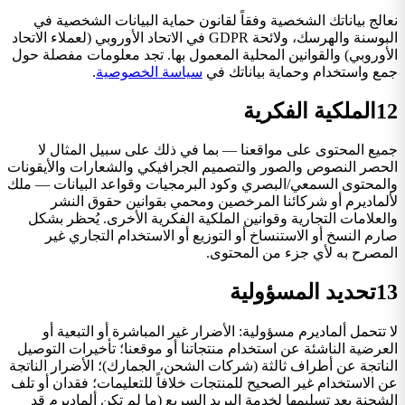
نعالج بياناتك الشخصية وفقاً لقانون حماية البيانات الشخصية في
البوسنة والهرسك، ولائحة GDPR في الاتحاد الأوروبي (لعملاء الاتحاد
الأوروبي) والقوانين المحلية المعمول بها. تجد معلومات مفصلة حول
جمع واستخدام وحماية بياناتك في
سياسة الخصوصية
.
12
الملكية الفكرية
جميع المحتوى على مواقعنا — بما في ذلك على سبيل المثال لا
الحصر النصوص والصور والتصميم الجرافيكي والشعارات والأيقونات
والمحتوى السمعي/البصري وكود البرمجيات وقواعد البيانات — ملك
لألماديرم أو شركائنا المرخصين ومحمي بقوانين حقوق النشر
والعلامات التجارية وقوانين الملكية الفكرية الأخرى. يُحظر بشكل
صارم النسخ أو الاستنساخ أو التوزيع أو الاستخدام التجاري غير
المصرح به لأي جزء من المحتوى.
13
تحديد المسؤولية
لا تتحمل ألماديرم مسؤولية: الأضرار غير المباشرة أو التبعية أو
العرضية الناشئة عن استخدام منتجاتنا أو موقعنا؛ تأخيرات التوصيل
الناتجة عن أطراف ثالثة (شركات الشحن، الجمارك)؛ الأضرار الناتجة
عن الاستخدام غير الصحيح للمنتجات خلافاً للتعليمات؛ فقدان أو تلف
الشحنة بعد تسليمها لخدمة البريد السريع (ما لم تكن ألماديرم قد