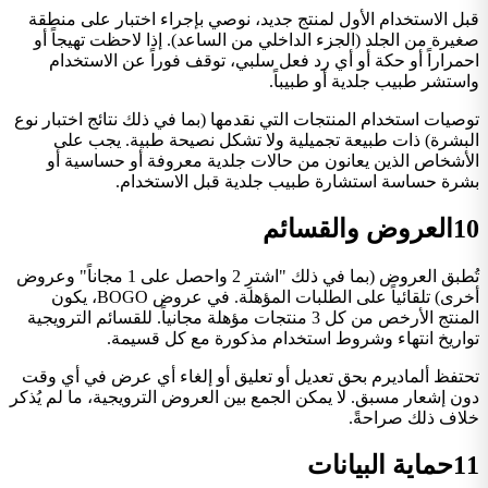
قبل الاستخدام الأول لمنتج جديد، نوصي بإجراء اختبار على منطقة
صغيرة من الجلد (الجزء الداخلي من الساعد). إذا لاحظت تهيجاً أو
احمراراً أو حكة أو أي رد فعل سلبي، توقف فوراً عن الاستخدام
واستشر طبيب جلدية أو طبيباً.
توصيات استخدام المنتجات التي نقدمها (بما في ذلك نتائج اختبار نوع
البشرة) ذات طبيعة تجميلية ولا تشكل نصيحة طبية. يجب على
الأشخاص الذين يعانون من حالات جلدية معروفة أو حساسية أو
بشرة حساسة استشارة طبيب جلدية قبل الاستخدام.
10
العروض والقسائم
تُطبق العروض (بما في ذلك "اشترِ 2 واحصل على 1 مجاناً" وعروض
أخرى) تلقائياً على الطلبات المؤهلة. في عروض BOGO، يكون
المنتج الأرخص من كل 3 منتجات مؤهلة مجانياً. للقسائم الترويجية
تواريخ انتهاء وشروط استخدام مذكورة مع كل قسيمة.
تحتفظ ألماديرم بحق تعديل أو تعليق أو إلغاء أي عرض في أي وقت
دون إشعار مسبق. لا يمكن الجمع بين العروض الترويجية، ما لم يُذكر
خلاف ذلك صراحةً.
11
حماية البيانات