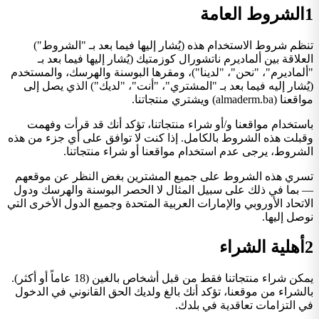
1
الشروط العامة
تنظم شروط الاستخدام هذه (يُشار إليها فيما بعد بـ "الشروط")
العلاقة بين ألماديرم ناتشورال كوزمتيك (يُشار إليها فيما بعد بـ
"ألماديرم"، "نحن"، "لدينا")، ومقرها البوسنة والهرسك، والمستخدم
(يُشار إليه فيما بعد بـ "المشتري"، "أنت"، "لديك") الذي يصل إلى
مواقعنا (almaderm.ba) ويشتري منتجاتنا.
باستخدام مواقعنا و/أو شراء منتجاتنا، تؤكد أنك قد قرأت وفهمت
وقبلت هذه الشروط بالكامل. إذا كنت لا توافق على أي جزء من هذه
الشروط، يرجى عدم استخدام مواقعنا أو شراء منتجاتنا.
تسري هذه الشروط على جميع المشترين بغض النظر عن موقعهم
— بما في ذلك على سبيل المثال لا الحصر البوسنة والهرسك ودول
الاتحاد الأوروبي والإمارات العربية المتحدة وجميع الدول الأخرى التي
نوصل إليها.
2
أهلية الشراء
يمكن شراء منتجاتنا فقط من قبل أشخاص بالغين (18 عاماً أو أكثر).
بالشراء من موقعنا، تؤكد أنك بالغ ولديك الحق القانوني في الدخول
في التزامات تعاقدية في بلدك.