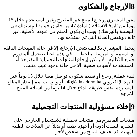
8
الإرجاع والشكاوى
يحق للمشتري إرجاع المنتج غير المفتوح وغير المستخدم خلال 15
يوماً من تاريخ الاستلام (المادة 47 من قانون حماية المستهلك في
البوسنة والهرسك). يجب أن يكون المنتج في عبوته الأصلية، غير
تالف وبنفس الحالة التي تم استلامه بها.
يتحمل المشتري تكاليف شحن الإرجاع، إلا في حالة المنتجات التالفة
أو المعيبة أو المرسلة بالخطأ — في هذه الحالة تتحمل ألماديرم
جميع التكاليف. لا يمكن إرجاع المنتجات التجميلية المفتوحة أو
المستخدمة لأسباب صحية، إلا في حالة وجود عيب مثبت.
لبدء عملية إرجاع أو تقديم شكوى، تواصل معنا خلال 15 يوماً عبر
البريد الإلكتروني info@almaderm.ba أو واتساب. يتم إصدار المبالغ
المستردة بنفس طريقة الدفع خلال 14 يوماً من استلام المنتج
المُرجع.
9
إخلاء مسؤولية المنتجات التجميلية
منتجات ألماديرم هي منتجات تجميلية للاستخدام الخارجي على
البشرة. ليست أدوية أو أجهزة طبية أو بديلاً عن العلاجات الطبية
المهنية. قد تختلف النتائج من شخص لآخر.