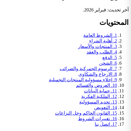
آخر تحديث: فبراير 2026.
المحتويات
1
.
الشروط العامة
2
.
أهلية الشراء
3
.
المنتجات والأسعار
4
.
الطلب والعقد
5
.
الدفع
6
.
الشحن
7
.
الرسوم الجمركية والضرائب
8
.
الإرجاع والشكاوى
9
.
إخلاء مسؤولية المنتجات التجميلية
10
.
العروض والقسائم
11
.
حماية البيانات
12
.
الملكية الفكرية
13
.
تحديد المسؤولية
14
.
التعويض
15
.
القانون الحاكم وحل النزاعات
16
.
تغييرات الشروط
17
.
اتصل بنا