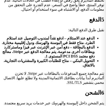
تحتفظ ألماديرم بحق رفض أو إلغاء الطلب في الحالات التالية: عدم
توفر المنتج، خطأ واضح في السعر، عدم القدرة على التحقق من
معلومات الدفع، أو الاشتباه في سوء استخدام أو احتيال.
5
الدفع
نقبل طرق الدفع التالية:
الدفع عند الاستلام – ادفع نقداً لمندوب التوصيل عند استلام
الطرد. متاح فقط في البوسنة والهرسك ودول إقليمية مختارة.
الدفع بالبطاقة – دفع آمن عبر الإنترنت عبر فيزا وماستركارد
وبطاقات أخرى مدعومة. يتم معالجة الدفع عبر Stripe، معالج
دفع معتمد PCI DSS المستوى 1.
التحويل البنكي – متاح للطلبات الكبيرة والمشتريات التجارية،
بالاتفاق.
تتم معالجة جميع المدفوعات بالبطاقات عبر Stripe. لا تخزن
ألماديرم أبداً بيانات بطاقتك الائتمانية/المدينة ولا تطلع عليها. الاتصال
محمي بتشفير SSL/TLS.
6
الشحن
يتم الشحن داخل البوسنة والهرسك عبر خدمات بريد سريع معتمدة.