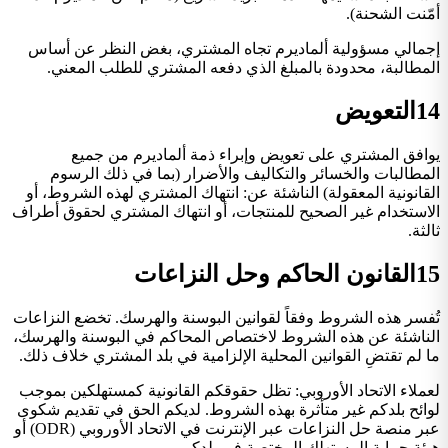
أمّنت الشحنة).
إجمالي مسؤولية ألماديرم تجاه المشتري، بغض النظر عن أساس
المطالبة، محدودة بالمبلغ الذي دفعه المشتري للطلب المعني.
14
التعويض
يوافق المشتري على تعويض وإبراء ذمة ألماديرم من جميع
المطالبات والخسائر والتكاليف والأضرار (بما في ذلك الرسوم
القانونية المعقولة) الناشئة عن: انتهاك المشتري لهذه الشروط، أو
الاستخدام غير الصحيح للمنتجات، أو انتهاك المشتري لحقوق أطراف
ثالثة.
15
القانون الحاكم وحل النزاعات
تُفسر هذه الشروط وفقاً لقوانين البوسنة والهرسك. تخضع النزاعات
الناشئة عن هذه الشروط لاختصاص المحاكم في البوسنة والهرسك،
ما لم تقتضِ القوانين المحلية الإلزامية في بلد المشتري خلاف ذلك.
لعملاء الاتحاد الأوروبي: تظل حقوقكم القانونية كمستهلكين بموجب
لوائح بلدكم غير متأثرة بهذه الشروط. لديكم الحق في تقديم شكوى
عبر منصة حل النزاعات عبر الإنترنت في الاتحاد الأوروبي (ODR) أو
هيئة حماية المستهلك المختصة في بلدكم.