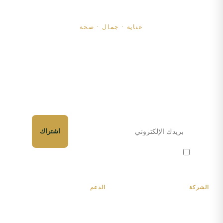
مستحضرات تجميل طبيعية
عناية · جمال · صحة
منذ 2013.
اشترك وكن أول من يعرف عن المنتجات والعروض الجديدة.
اشتراك
أوافق على تلقي النشرة الإخبارية والعروض المخصصة عبر البريد
الإلكتروني. يمكنك إلغاء الاشتراك في أي وقت.
الشركة
الدعم
الرئيسية
حسابي