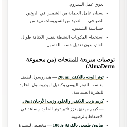
يعوق عمل السيروم.
نسيان عامل الحماية من الشمس في الروتين
الصباحي — العديد من السيرومات تزيد من
حساسية الشمس.
استخدام المكونات النشطة بنفس الكثافة طوال
العام، بدون تعديل حسب الفصول.
توصيات سريعة للمنتجات (من مجموعة
AlmaDerm)
تونر الوجه باللافندر 200ml
— هيدروسول لطيف
مناسب للتونر اليومي وكبديل لهيدروسول الخلود
للبشرة الحساسة.
كريم بزيت اللافندر والخلود وزيت الأرجان 50ml
— كريم مهدئ يعزز تأثير تونر الخلود ويساعد في
الاحتفاظ بالرطوبة.
صابون طبيعي بالقرفة 100gr
— مخصص للبشرة