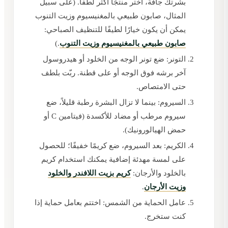
بشرتك جافة، اختر منتجًا أكثر لطفًا. (على سبيل
المثال، صابون طبيعي بالمغنيسيوم وزيت التنوب
يمكن أن يكون خيارًا لطيفًا للتنظيف الصباحي:
صابون طبيعي بالمغنيسيوم وزيت التنوب
.)
التونر: ضع تونر الوجه من الخلود أو هيدروسول
آخر برشه فوق الوجه أو على قطنة. ربّت بلطف
حتى الامتصاص.
السيروم: بينما لا تزال البشرة رطبة قليلاً، ضع
سيروم مرطب أو مضاد للأكسدة (فيتامين C أو
حمض الهيالورونيك).
الكريم: بعد السيروم، ضع كريمًا خفيفًا؛ للحصول
على لمسة مهدئة إضافية يمكنك استخدام كريم
بالخلود والأرجان:
كريم بزيت اللافندر والخلود
وزيت الأرجان
.
عامل الحماية من الشمس: اختتم بعامل حماية إذا
كنت ستخرج.