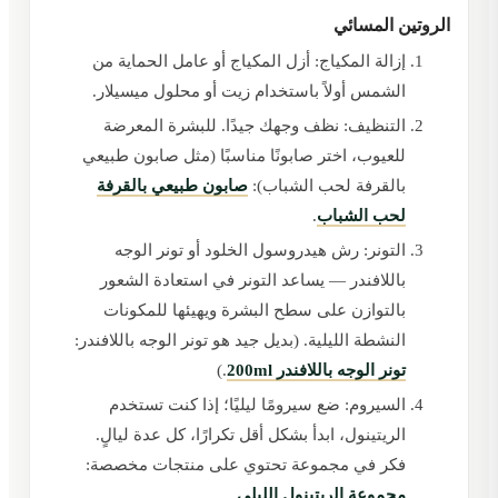
الروتين المسائي
إزالة المكياج: أزل المكياج أو عامل الحماية من
الشمس أولاً باستخدام زيت أو محلول ميسيلار.
التنظيف: نظف وجهك جيدًا. للبشرة المعرضة
للعيوب، اختر صابونًا مناسبًا (مثل صابون طبيعي
بالقرفة لحب الشباب):
صابون طبيعي بالقرفة
لحب الشباب
.
التونر: رش هيدروسول الخلود أو تونر الوجه
باللافندر — يساعد التونر في استعادة الشعور
بالتوازن على سطح البشرة ويهيئها للمكونات
النشطة الليلية. (بديل جيد هو تونر الوجه باللافندر:
تونر الوجه باللافندر 200ml
.)
السيروم: ضع سيرومًا ليليًا؛ إذا كنت تستخدم
الريتينول، ابدأ بشكل أقل تكرارًا، كل عدة ليالٍ.
فكر في مجموعة تحتوي على منتجات مخصصة:
مجموعة الريتينول الليلي
.