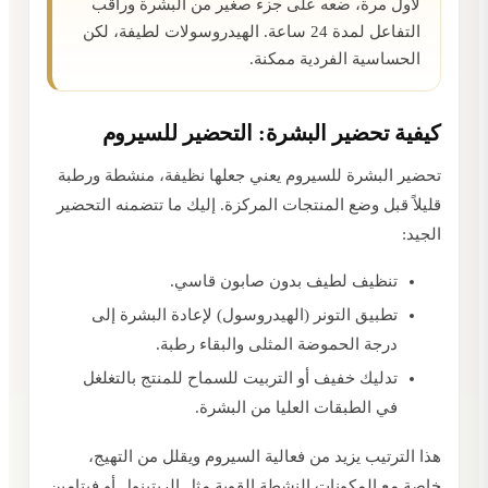
لأول مرة، ضعه على جزء صغير من البشرة وراقب
التفاعل لمدة 24 ساعة. الهيدروسولات لطيفة، لكن
الحساسية الفردية ممكنة.
كيفية تحضير البشرة: التحضير للسيروم
تحضير البشرة للسيروم يعني جعلها نظيفة، منشطة ورطبة
قليلاً قبل وضع المنتجات المركزة. إليك ما تتضمنه التحضير
الجيد:
تنظيف لطيف بدون صابون قاسي.
تطبيق التونر (الهيدروسول) لإعادة البشرة إلى
درجة الحموضة المثلى والبقاء رطبة.
تدليك خفيف أو التربيت للسماح للمنتج بالتغلغل
في الطبقات العليا من البشرة.
هذا الترتيب يزيد من فعالية السيروم ويقلل من التهيج،
خاصة مع المكونات النشطة القوية مثل الريتينول أو فيتامين