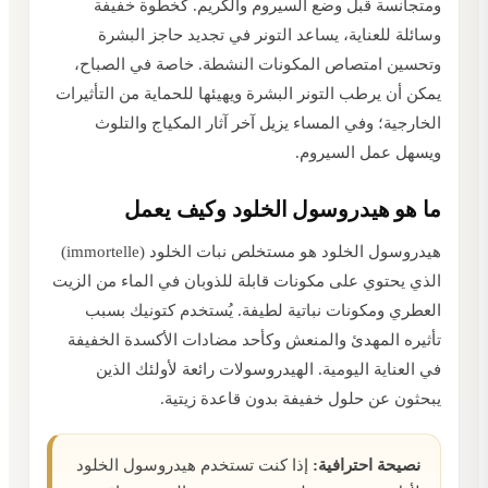
ومتجانسة قبل وضع السيروم والكريم. كخطوة خفيفة
وسائلة للعناية، يساعد التونر في تجديد حاجز البشرة
وتحسين امتصاص المكونات النشطة. خاصة في الصباح،
يمكن أن يرطب التونر البشرة ويهيئها للحماية من التأثيرات
الخارجية؛ وفي المساء يزيل آخر آثار المكياج والتلوث
ويسهل عمل السيروم.
ما هو هيدروسول الخلود وكيف يعمل
هيدروسول الخلود هو مستخلص نبات الخلود (immortelle)
الذي يحتوي على مكونات قابلة للذوبان في الماء من الزيت
العطري ومكونات نباتية لطيفة. يُستخدم كتونيك بسبب
تأثيره المهدئ والمنعش وكأحد مضادات الأكسدة الخفيفة
في العناية اليومية. الهيدروسولات رائعة لأولئك الذين
يبحثون عن حلول خفيفة بدون قاعدة زيتية.
نصيحة احترافية:
إذا كنت تستخدم هيدروسول الخلود