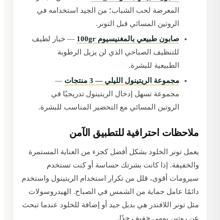
المعرضة لحب الشباب؛ من الجيد استخدامه في
الروتين المسائي قبل التونر.
صابون طبيعي بالمغنيسيوم 100gr
— خيار لطيف
للتنظيف الصباحي الذي لن يزيل الرطوبة
الطبيعية للبشرة.
مجموعة الريتينول الليلي — 3 منتجات
—
مجموعة تسهل إدخال الريتينول تدريجيًا في
الروتين المسائي مع التحضير المناسب للبشرة.
ملاحظات احترافية للتطبيق الآمن
يعمل تونر الخلود بشكل أفضل كجزء من العناية المستمرة
والخفيفة. إذا كانت بشرتك حساسة أو كنت تستخدم
سيرومات أقوى، قلل من تكرار استخدام الريتينول واستخدم
دائمًا عامل حماية من الشمس في الصباح. الهيدروسولات
مثل تونر اللافندر هي بديل جيد أو إضافة للخلود عندما تبحث
عن روتين يومي خفيف جدًا.