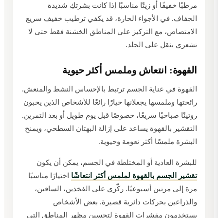
مرطبًا خفيفًا أو زيتًا مناسبًا إذا كانت بشرتكِ شديدة
الجفاف. في الأجواء الحارة، قد يكفي ترطيب خفيف سريع
الامتصاص، مع التركيز على المناطق الخشنة فقط حتى لا
تشعري بثقل على الجلد.
القهوة: انتعاش وملمس أكثر حيوية
القهوة في عناية الجسم ترتبط بالإحساس النشط والمنعش.
رائحتها وملمسها يجعلانها خيارًا رائعًا للأشخاص الذين يحبون
روتينًا صباحيًا سريعًا، خصوصًا قبل يوم طويل أو بعد التمرين.
التقشير بالقهوة يساعد على إزالة البهتان السطحي، ويمنح
البشرة ملمسًا أكثر نعومة وحيوية.
للبشرة العادية أو المختلطة في الجسم، يمكن أن يكون
تقشير الجسم بالقهوة لملمس أكثر انتعاشًا
اختيارًا مناسبًا
مرة إلى مرتين أسبوعيًا. ركّزي على الفخذين، الساقين،
والذراعين بحركات دائرية قصيرة. بعض الأشخاص
يستخدمون مقشرات القهوة لتحسين مظهر المناطق التي