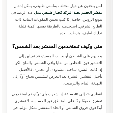
لمن يبحثون عن خيار مختلف بملمس طبيعي، يمكن إدخال
مقشر الجسم بحبة البركة كخيار طبيعي بديل
عند الرغبة في
تنويع الروتين، خاصة إذا كنتِ تحبين المكونات النباتية ذات
الطابع الشرقي. استخدميه بالطريقة نفسها: كمية قليلة،
تدليك لطيف، وترطيب بعده.
متى وكيف تستخدمين المقشر بعد الشمس؟
بعد يوم على الشاطئ أو بجانب المسبح، قد تميلين إلى
التقشير فورًا للتخلص من بقايا واقي الشمس والملح. لكن
إذا كانت البشرة ساخنة، مشدودة، أو محمرة، فالأفضل
تأجيل التقشير. البشرة بعد التعرض للشمس تحتاج أولًا إلى
التهدئة، الماء، والترطيب.
انتظري 24 إلى 48 ساعة إذا شعرتِ بأي تهيّج، ثم استخدمي
تقشيرًا خفيفًا جدًا على المناطق غير الحساسة. لا تقشري
أبدًا فوق حروق الشمس أو الجلد المتقشر بشكل مؤلم. في