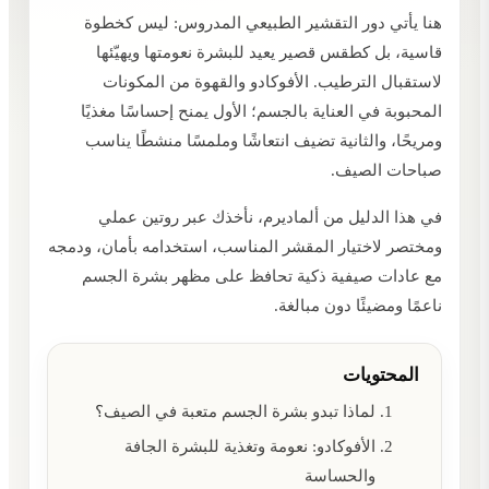
هنا يأتي دور التقشير الطبيعي المدروس: ليس كخطوة
قاسية، بل كطقس قصير يعيد للبشرة نعومتها ويهيّئها
لاستقبال الترطيب. الأفوكادو والقهوة من المكونات
المحبوبة في العناية بالجسم؛ الأول يمنح إحساسًا مغذيًا
ومريحًا، والثانية تضيف انتعاشًا وملمسًا منشطًا يناسب
صباحات الصيف.
في هذا الدليل من ألماديرم، نأخذك عبر روتين عملي
ومختصر لاختيار المقشر المناسب، استخدامه بأمان، ودمجه
مع عادات صيفية ذكية تحافظ على مظهر بشرة الجسم
ناعمًا ومضيئًا دون مبالغة.
المحتويات
لماذا تبدو بشرة الجسم متعبة في الصيف؟
الأفوكادو: نعومة وتغذية للبشرة الجافة
والحساسة