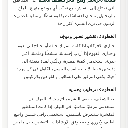
طبيعية بالزنجبيل وملح البحر لتنظيف الجسم
على المناطق
التي تحتاج إلى انتعاش، مع تجنّب أي موضع متهيج. الملح
والزنجبيل يمنحان إحساسًا نظيفًا ومنشطًا، بينما يساعد زيت
الزيتون في ترك البشرة أكثر راحة.
الخطوة 2: تقشير قصير وموجّه
اختاري الأفوكادو إذا كانت بشرتكِ جافة أو تحتاج إلى نعومة،
واختاري القهوة إذا أردتِ إحساسًا منشطًا وملمسًا أكثر
حيوية. استخدمي كمية صغيرة، ودلّكي لمدة دقيقة إلى
دقيقتين فقط. لا حاجة لفرك الجسم بالكامل في كل مرة؛
أحيانًا يكفي التركيز على الساقين والكوعين والركبتين.
الخطوة 3: ترطيب وحماية
بعد الشطف، جففي البشرة بالتربيت لا بالفرك، ثم
استخدمي مرطبًا مناسبًا. في النهار، إذا كانت المناطق
المقشرة ستتعرض للشمس، استخدمي واقي شمس واسع
الطيف وكرري وضعه وفق الإرشادات. التقشير يجعل ملمس