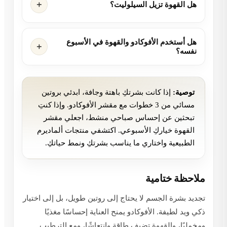
هل القهوة تزيل السيلوليت؟
هل أستخدم الأفوكادو والقهوة في الأسبوع
نفسه؟
توصية:
إذا كانت بشرتكِ باهتة وجافة، ابدئي بروتين
مسائي من 3 خطوات مع مقشر الأفوكادو. وإذا كنتِ
تبحثين عن إحساس صباحي منشط، اجعلي مقشر
القهوة خياركِ الأسبوعي. اكتشفي منتجات ألماديرم
الطبيعية واختاري ما يناسب بشرتكِ ونمط حياتكِ.
ملاحظة ختامية
تجديد بشرة الجسم لا يحتاج إلى روتين طويل، بل إلى اختيار
ذكي ويد لطيفة. الأفوكادو يمنح العناية إحساسًا مغذيًا
ومخمليًا، والقهوة تضيف طاقة وانتعاشًا، ومع الترطيب