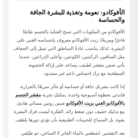
الأفوكادو: نعومة وتغذية للبشرة الجافة
والحساسة
الأفوكادو من المكونات التي تمنح العناية بالجسم طابعًا
فاخرًا ومريحًا. زيت الأفوكادو معروف بإحساسه الغني على
البشرة، لذلك يناسب عادةً المناطق التي تميل إلى الجفاف
مثل الساقين، الركبتين، الكوعين، وأعلى الذراعين. عندما
يأتي ضمن مقشر لطيف، يساعد على إزالة الخشونة
السطحية مع ترك إحساس ناعم غير مشدود.
إذا كانت بشرتكِ جافة أو حساسة أو تتأثر سريعًا بالحرارة،
فابدئي بخطوة أسبوعية واحدة. يمكنكِ تجربة
مقشر الجسم
بالأفوكادو الغني بزيت الأفوكادو
ضمن روتين مسائي هادئ،
مع تدليك خفيف دون ضغط زائد. الفكرة ليست فرك البشرة
بقوة، بل السماح للحبيبات الطبيعية بأن تؤدي دورها بلطف.
بعد التقشير، اشطفي بالماء الفاتر لا الساخن، ثم طبّقي