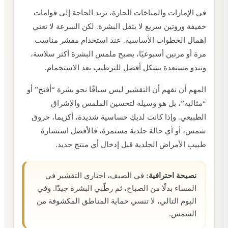
في الإمارات والمناخات الحارة، تزيد الحاجة إلى قوامات
خفيفة وروتين سريع لا يثقل البشرة. لكن السرعة لا تعني
إهمال الخطوات الأساسية. عند استخدام مقشر مناسب
مرة أو مرتين أسبوعيًا، يصبح ملمس البشرة أكثر سلاسة،
وتبدو مستعدة بشكل أفضل للترطيب بعد الاستحمام.
المهم أن نفهم أن التقشير ليس سباقًا نحو بشرة “أفتح” أو
“مثالية”، بل هو وسيلة لتحسين الملمس والإشراق
الطبيعي. وإذا كانت لديكِ حساسية شديدة، أكزيما، حروق
شمس، أو أي حالة جلدية مستمرة، فالأفضل استشارة
طبيب الأمراض الجلدية قبل إدخال أي منتج جديد.
نصيحة احترافية:
في الصيف، اختاري التقشير في
المساء بدلًا من الصباح، ثم رطّبي البشرة جيدًا. وفي
اليوم التالي، لا تنسي حماية المناطق المكشوفة من
الشمس.